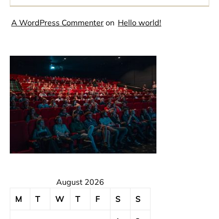
A WordPress Commenter
on
Hello world!
August 2026
M
T
W
T
F
S
S