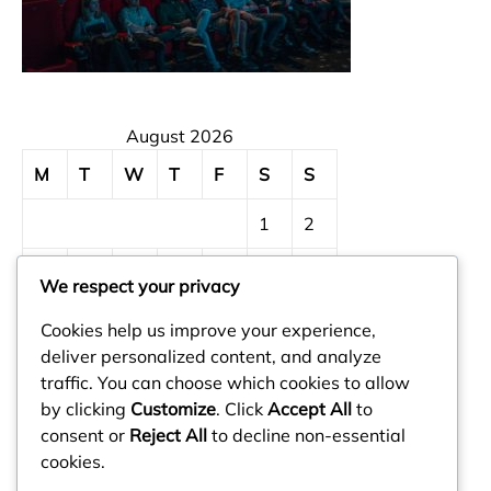
August 2026
M
T
W
T
F
S
S
1
2
3
4
5
6
7
8
9
We respect your privacy
10
11
12
13
14
15
16
Cookies help us improve your experience,
deliver personalized content, and analyze
17
18
19
20
21
22
23
traffic. You can choose which cookies to allow
by clicking
Customize
. Click
Accept All
to
24
25
26
27
28
29
30
consent or
Reject All
to decline non-essential
cookies.
31